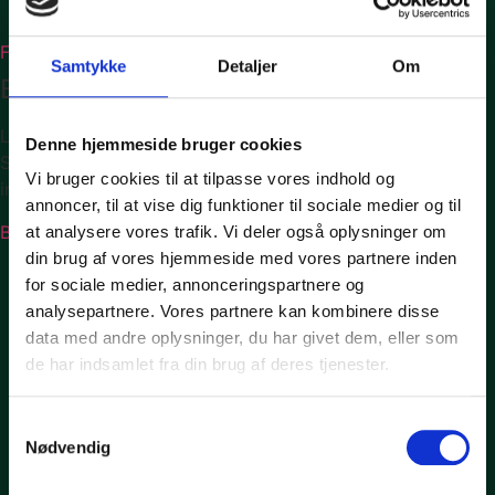
Historie
Facebook
Instagram
Linkedin
Samtykke
Detaljer
Om
BLIV MEDLEM
Lyder Royal Oak Golf Club som din kommende golfklub?
Denne hjemmeside bruger cookies
Så skriv dig op og få en uforpligtende email med mere
Vi bruger cookies til at tilpasse vores indhold og
information.
annoncer, til at vise dig funktioner til sociale medier og til
Bliv medlem her
at analysere vores trafik. Vi deler også oplysninger om
din brug af vores hjemmeside med vores partnere inden
Design by WebhusetBallum
for sociale medier, annonceringspartnere og
Forside
analysepartnere. Vores partnere kan kombinere disse
Restaurant
data med andre oplysninger, du har givet dem, eller som
Menu
de har indsamlet fra din brug af deres tjenester.
Selskab
Overnatning
Samtykkevalg
Overnatning med morgenmad
Nødvendig
Golfophold