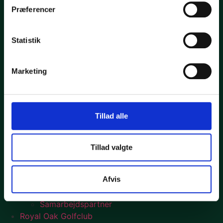
Fish and Steak ophold
Præferencer
Golfophold uden spisning
Kunst og Kultur ophold
Autocamper
Statistik
Golf
Træning
Marketing
Royal Oak begynderforløb
Junior
Priser og book tid
Baneguiden
Tillad alle
Drone baneguide
Konverteringstabeller
Regler
Tillad valgte
Erhverv
Royal Oak Business Golf
Afvis
Company Day
Kurser & Konferencer
Samarbejdspartner
Royal Oak Golfclub