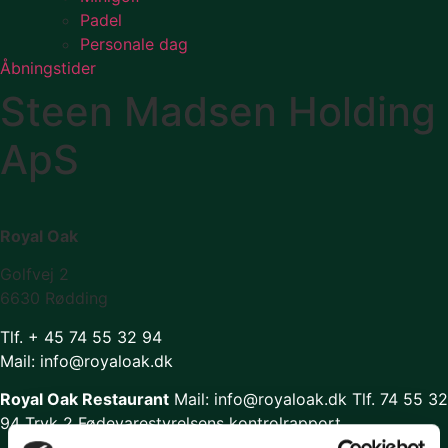
Padel
Personale dag
Åbningstider
Steen Madsen Holding
ApS
Royal Oak
Golfvej 2
6630 Rødding
Tlf. + 45 74 55 32 94
Mail: info@royaloak.dk
Royal Oak Restaurant
Mail: info
@royaloak.dk
Tlf. 74 55 32
94 Tryk 2
Fødevarestyrelsens kontrolrapport
Cookiesdeklaration