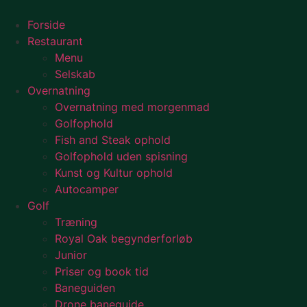
Videre
til
Forside
indhold
Restaurant
Menu
Selskab
Overnatning
Overnatning med morgenmad
Golfophold
Fish and Steak ophold
Golfophold uden spisning
Kunst og Kultur ophold
Autocamper
Golf
Træning
Royal Oak begynderforløb
Junior
Priser og book tid
Baneguiden
Drone baneguide