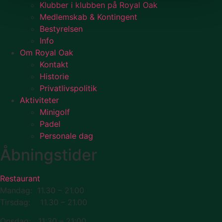
Klubber i klubben på Royal Oak
Medlemskab & Kontingent
Bestyrelsen
Info
Om Royal Oak
Kontakt
Historie
Privatlivspolitik
Aktiviteter
Minigolf
Padel
Personale dag
Åbningstider
Restaurant
Mandag: 11.30 – 21.00
Tirsdag: 11.30 – 21.00
Onsdag: 11:30 – 21:00