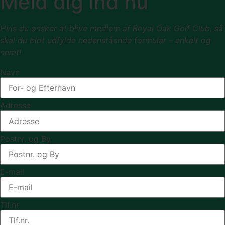
Meld dig ind nu
Hvis du ønsker at blive medlem af Royal Oak Golf Club, så
skal du blot udfylde nedenstående formular – enkelt og
nemt!
Navn
Adresse
Postnr. og By
E-mail
Tlf.nr.