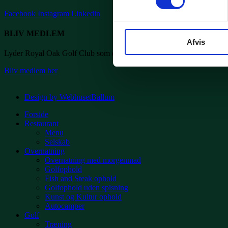
Facebook
Instagram
Linkedin
BLIV MEDLEM
Afvis
Lyder Royal Oak Golf Club som din kommende golfklub? Så skriv dig
Bliv medlem her
Design by WebhusetBallum
Forside
Restaurant
Menu
Selskab
Overnatning
Overnatning med morgenmad
Golfophold
Fish and Steak ophold
Golfophold uden spisning
Kunst og Kultur ophold
Autocamper
Golf
Træning