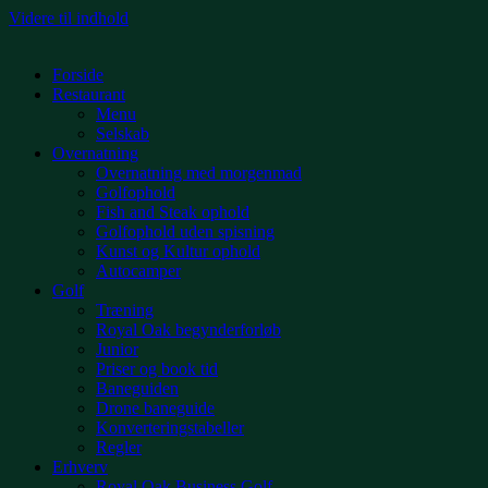
Videre til indhold
Forside
Restaurant
Menu
Selskab
Overnatning
Overnatning med morgenmad
Golfophold
Fish and Steak ophold
Golfophold uden spisning
Kunst og Kultur ophold
Autocamper
Golf
Træning
Royal Oak begynderforløb
Junior
Priser og book tid
Baneguiden
Drone baneguide
Konverteringstabeller
Regler
Erhverv
Royal Oak Business Golf