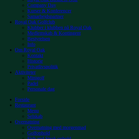
Company Day
Kurser & Konferencer
Samarbejdspartner
Royal Oak Golfclub
Klubber i klubben på Royal Oak
Medlemskab & Kontingent
Bestyrelsen
Info
Om Royal Oak
Kontakt
Historie
Privatlivspolitik
Aktiviteter
Minigolf
Padel
Personale dag
Forside
Restaurant
Menu
Selskab
Overnatning
Overnatning med morgenmad
Golfophold
Fish and Steak ophold