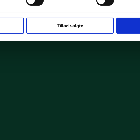
Tillad valgte
 op og få en uforpligtende email med mere information.