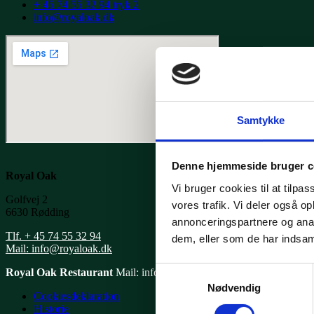
+ 45 74 55 32 94 tryk 2
info@royaloak.dk
Samtykke
Denne hjemmeside bruger c
Royal Oak
Vi bruger cookies til at tilpas
Golfvej 2
vores trafik. Vi deler også 
6630 Rødding
annonceringspartnere og anal
Tlf. + 45 74 55 32 94
dem, eller som de har indsaml
Mail: info@royaloak.dk
Samtykkevalg
Royal Oak Restaurant
Mail: info
@royaloak.dk
Tlf. 74 55 32 94 Tr
Nødvendig
Cookiesdeklaration
Historie