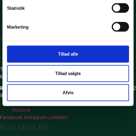
Statistik
Marketing
Royal Oak
Golfvej 2
Tillad alle
6630 Rødding
Tlf. + 45 74 55 32 94
Tillad valgte
Mail: info@royaloak.dk
Royal Oak Restaurant
Mail: info
@royaloak.dk
Tlf. 74 55 32
Afvis
94 Tryk 2
Fødevarestyrelsens kontrolrapport
Cookiesdeklaration
Historie
Facebook
Instagram
Linkedin
BLIV MEDLEM