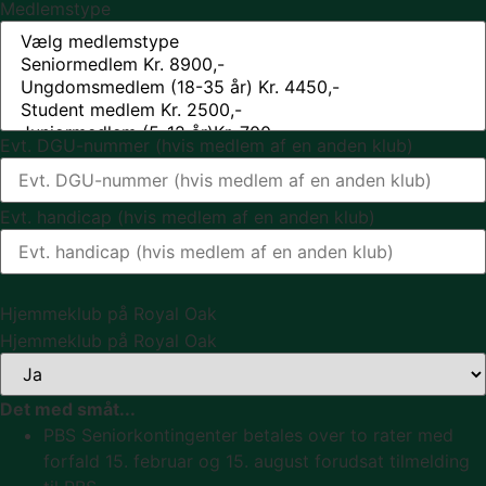
Medlemstype
Evt. DGU-nummer (hvis medlem af en anden klub)
Evt. handicap (hvis medlem af en anden klub)
Hjemmeklub på Royal Oak
Hjemmeklub på Royal Oak
Det med småt...
PBS Seniorkontingenter betales over to rater med
forfald 15. februar og 15. august forudsat tilmelding