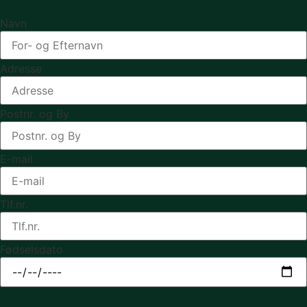
Navn
Adresse
Postnr. og By
E-mail
Tlf.nr.
Fødselsdato