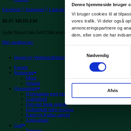
Denne hjemmeside bruger c
Facebook
Instagram
Linkedin
Vi bruger cookies til at tilpas
vores trafik. Vi deler også 
BLIV MEDLEM
annonceringspartnere og anal
Lyder Royal Oak Golf Club som din kommende golfklub? Så skriv dig
dem, eller som de har indsaml
Bliv medlem her
Samtykkevalg
Nødvendig
Design by WebhusetBallum
Forside
Restaurant
Menu
Selskab
Overnatning
Afvis
Overnatning med morgenmad
Golfophold
Fish and Steak ophold
Golfophold uden spisning
Kunst og Kultur ophold
Autocamper
Golf
Træning