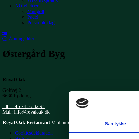
Privatlivspolitik
Aktiviteter
Minigolf
Padel
Personale dag
Åbningstider
Østergård Byg
Royal Oak
Golfvej 2
6630 Rødding
Tlf. + 45 74 55 32 94
Mail: info@royaloak.dk
Royal Oak Restaurant
Mail: info
@royaloak.dk
Tlf. 74 55 32 94 Tr
Samtykke
Cookiesdeklaration
Historie