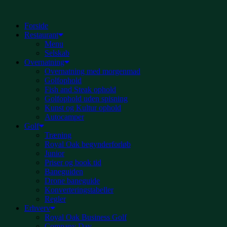
Videre
til
Forside
indhold
Restaurant
Menu
Selskab
Overnatning
Overnatning med morgenmad
Golfophold
Fish and Steak ophold
Golfophold uden spisning
Kunst og Kultur ophold
Autocamper
Golf
Træning
Royal Oak begynderforløb
Junior
Priser og book tid
Baneguiden
Drone baneguide
Konverteringstabeller
Regler
Erhverv
Royal Oak Business Golf
Company Day