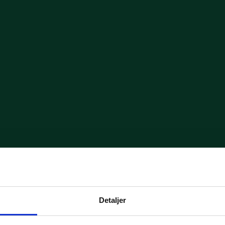
yk 2
Fødevarestyrelsens kontrolrapport
Detaljer