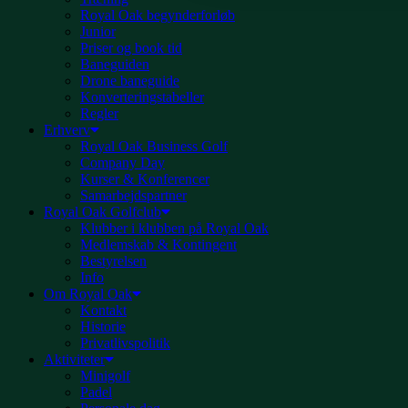
Royal Oak begynderforløb
Junior
Priser og book tid
Baneguiden
Drone baneguide
Konverteringstabeller
Regler
Erhverv
Royal Oak Business Golf
Company Day
Kurser & Konferencer
Samarbejdspartner
Royal Oak Golfclub
Klubber i klubben på Royal Oak
Medlemskab & Kontingent
Bestyrelsen
Info
Om Royal Oak
Kontakt
Historie
Privatlivspolitik
Aktiviteter
Minigolf
Padel