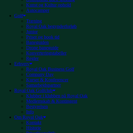
Kunst og Kultur ophold
Autocamper
Golf
Træning
Royal Oak begynderforløb
Junior
Priser og book tid
Baneguiden
Drone baneguide
Konverteringstabeller
Regler
Erhverv
Royal Oak Business Golf
Company Day
Kurser & Konferencer
Samarbejdspartner
Royal Oak Golfclub
Klubber i klubben på Royal Oak
Medlemskab & Kontingent
Bestyrelsen
Info
Om Royal Oak
Kontakt
Historie