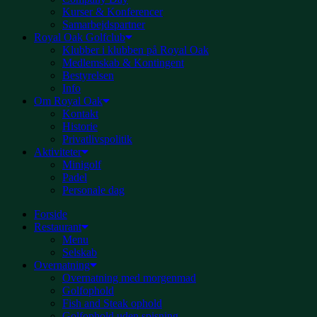
Kurser & Konferencer
Samarbejdspartner
Royal Oak Golfclub
Klubber i klubben på Royal Oak
Medlemskab & Kontingent
Bestyrelsen
Info
Om Royal Oak
Kontakt
Historie
Privatlivspolitik
Aktiviteter
Minigolf
Padel
Personale dag
Forside
Restaurant
Menu
Selskab
Overnatning
Overnatning med morgenmad
Golfophold
Fish and Steak ophold
Golfophold uden spisning