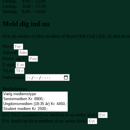
Fredag: 9.00 – 15.00
Lørdag: 8.00 – 15.00
Søndag: 8.00 – 14.00
Meld dig ind nu
Hvis du ønsker at blive medlem af Royal Oak Golf Club, så skal du b
Navn
Adresse
Postnr. og By
E-mail
Tlf.nr.
Fødselsdato
Medlemstype
Evt. DGU-nummer (hvis medlem af en anden klub)
Evt. handicap (hvis medlem af en anden klub)