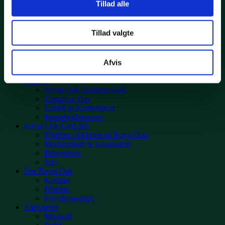
Tillad alle
Træning
Royal Oak begynderforløb
Junior
Tillad valgte
Priser og book tid
Baneguiden
Drone baneguide
Afvis
Konverteringstabeller
Regler
Erhverv
Royal Oak Business Golf
Company Day
Kurser & Konferencer
Samarbejdspartner
Royal Oak Golfclub
Klubber i klubben på Royal Oak
Medlemskab & Kontingent
Bestyrelsen
Info
Om Royal Oak
Kontakt
Historie
Privatlivspolitik
Aktiviteter
Minigolf