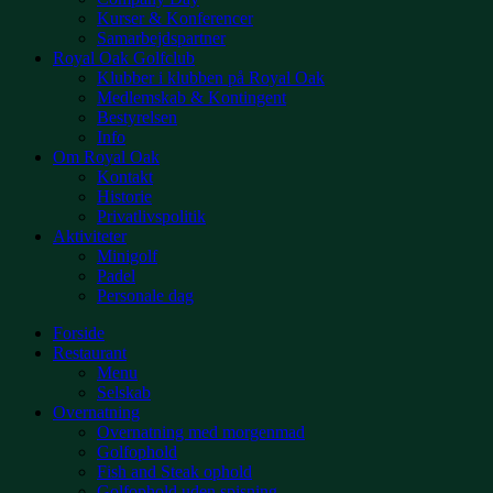
Kurser & Konferencer
Samarbejdspartner
Royal Oak Golfclub
Klubber i klubben på Royal Oak
Medlemskab & Kontingent
Bestyrelsen
Info
Om Royal Oak
Kontakt
Historie
Privatlivspolitik
Aktiviteter
Minigolf
Padel
Personale dag
Forside
Restaurant
Menu
Selskab
Overnatning
Overnatning med morgenmad
Golfophold
Fish and Steak ophold
Golfophold uden spisning