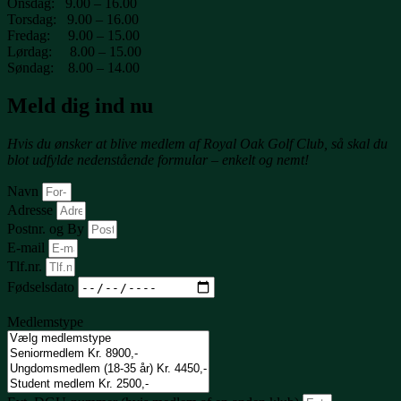
Onsdag: 9.00 – 16.00
Torsdag: 9.00 – 16.00
Fredag: 9.00 – 15.00
Lørdag: 8.00 – 15.00
Søndag: 8.00 – 14.00
Meld dig ind nu
Hvis du ønsker at blive medlem af Royal Oak Golf Club, så skal du
blot udfylde nedenstående formular – enkelt og nemt!
Navn
Adresse
Postnr. og By
E-mail
Tlf.nr.
Fødselsdato
Medlemstype