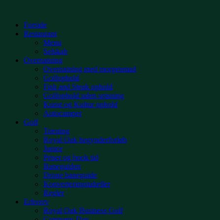
Videre
til
Forside
indhold
Restaurant
Menu
Selskab
Overnatning
Overnatning med morgenmad
Golfophold
Fish and Steak ophold
Golfophold uden spisning
Kunst og Kultur ophold
Autocamper
Golf
Træning
Royal Oak begynderforløb
Junior
Priser og book tid
Baneguiden
Drone baneguide
Konverteringstabeller
Regler
Erhverv
Royal Oak Business Golf
Company Day