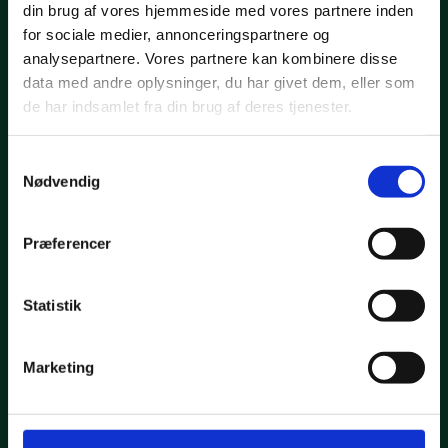
din brug af vores hjemmeside med vores partnere inden
Facebook
Instagram
Linkedin
for sociale medier, annonceringspartnere og
analysepartnere. Vores partnere kan kombinere disse
BLIV MEDLEM
data med andre oplysninger, du har givet dem, eller som
de har indsamlet fra din brug af deres tjenester.
Lyder Royal Oak Golf Club som din kommende golfklub? Så skriv
dig op og få en uforpligtende email med mere information.
Samtykkevalg
Bliv medlem her
Nødvendig
Design by WebhusetBallum
Præferencer
Forside
Restaurant
Menu
Selskab
Statistik
Overnatning
Overnatning med morgenmad
Golfophold
Marketing
Fish and Steak ophold
Golfophold uden spisning
Kunst og Kultur ophold
Autocamper
Golf