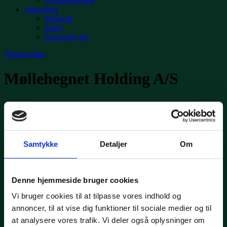
Privatlivspolitik
Aktiviteter
Minigolf
Padel
Personale dag
Åbningstider
Møllehegnet Holding A/S
Royal Oak
Golfvej 2
Samtykke
Detaljer
Om
6630 Rødding
Tlf. + 45 74 55 32 94
Mail: info@royaloak.dk
Denne hjemmeside bruger cookies
Royal Oak Restaurant
Mail: info
@royaloak.dk
Tlf. 74 55 32 94
Vi bruger cookies til at tilpasse vores indhold og
Tryk 2
Fødevarestyrelsens kontrolrapport
annoncer, til at vise dig funktioner til sociale medier og til
Cookiesdeklaration
at analysere vores trafik. Vi deler også oplysninger om
Historie